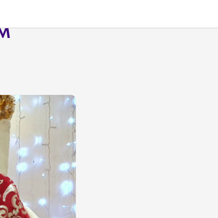
СЕЙ
М