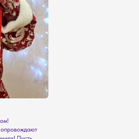
ом!
 сопровождают
аниях! Пусть